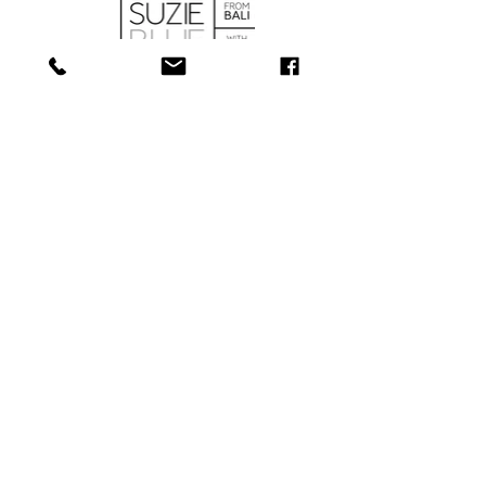
BOUTIQUE
À PROPOS
SERVICES
CONTACT
COLLECTIONS
181, rue Main, Bathurst (N.-B.) E2A
1A6
Tél : 506-
547-1157
info@towerjewellers.ca
​