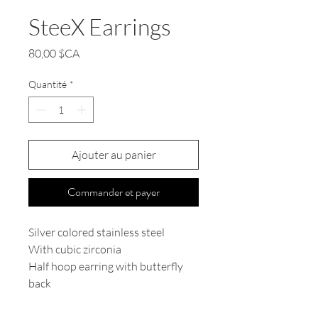
SteeX Earrings
Prix
80,00 $CA
Quantité
*
Ajouter au panier
Commander et payer
Silver colored stainless steel
With cubic zirconia
Half hoop earring with butterfly
back