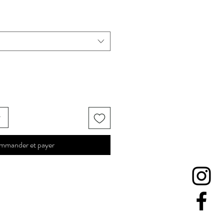
r
mmander et payer