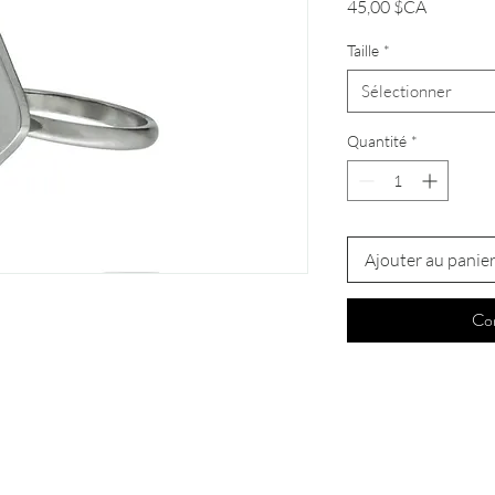
Prix
45,00 $CA
Taille
*
Sélectionner
Quantité
*
Ajouter au panie
Co