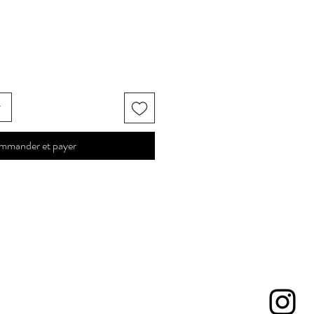
r
mmander et payer