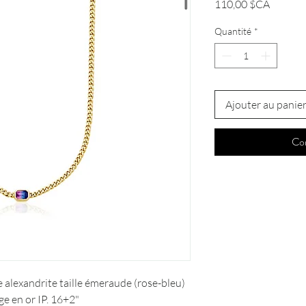
Prix
110,00 $CA
Quantité
*
Ajouter au panie
Co
e alexandrite taille émeraude (rose-bleu)
e en or IP. 16+2"