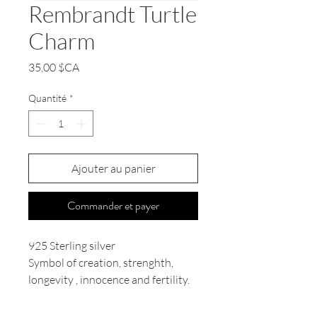
Rembrandt Turtle
Charm
Prix
35,00 $CA
Quantité
*
Ajouter au panier
Commander et payer
925 Sterling silver
Symbol of creation, strenghth,
longevity , innocence and fertility.