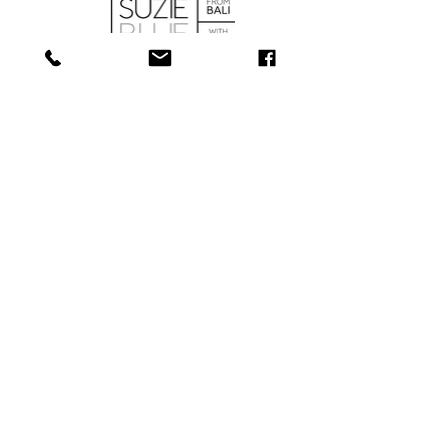
BOUTIQUE
À PROPOS
SERVICES
CONTACT
COLLECTIONS
181, rue Main, Bathurst (N.-B.) E2A
1A6
Tél : 506-
547-1157
info@towerjewellers.ca
​