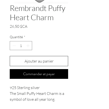
Rembrandt Puffy
Heart Charm
Prix
26,50 $CA
Quantité
*
Ajouter au panier
Commander et payer
925 Sterling silver
The Small Puffy Heart Charm is a
symbol of love all year long.