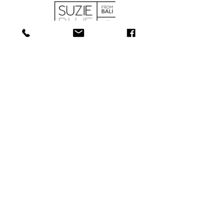
BOUTIQUE
À PROPOS
SERVICES
CONTACT
COLLECTIONS
181, rue Main, Bathurst (N.-B.) E2A
1A6
Tél : 506-
547-1157
info@towerjewellers.ca
​