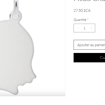
Prix
27,50 $CA
Quantité
*
Ajouter au panie
Co