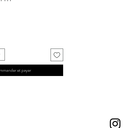
r
mmander et payer