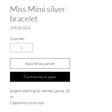
Miss Mimi silver
bracelet
Prix
195,00 $CA
Quantité
*
Ajouter au panier
Commander et payer
Argent sterling/or vermeil jaune 18
ct
Cabochon onyx noir