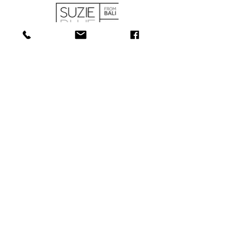
BOUTIQUE
À PROPOS
SERVICES
CONTACT
COLLECTIONS
181, rue Main, Bathurst (N.-B.) E2A
1A6
Tél : 506-
547-1157
info@towerjewellers.ca
​