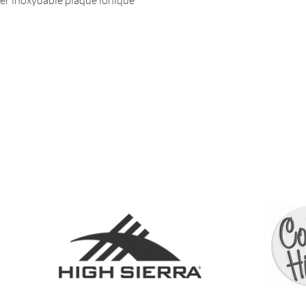
cier inoxydable plaqué ionique