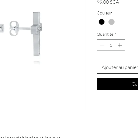
Prix
99,00 $CA
Couleur
*
Quantité
*
Ajouter au panie
Co