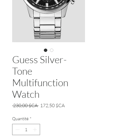
Guess Silver-
Tone
Multifunction
Watch
Prix
Prix
 230,00 $CA 
172,50 $CA
original
promotionnel
Quantité
*