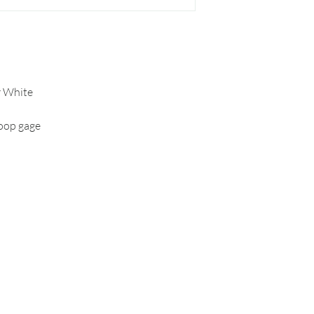
r White
oop gage