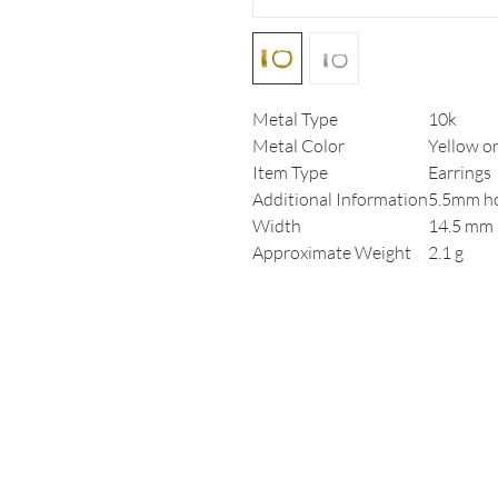
Metal Type
10k
Metal Color
Yellow o
Item Type
Earrings
Additional Information
5.5mm h
Width
14.5 mm
Approximate Weight
2.1 g