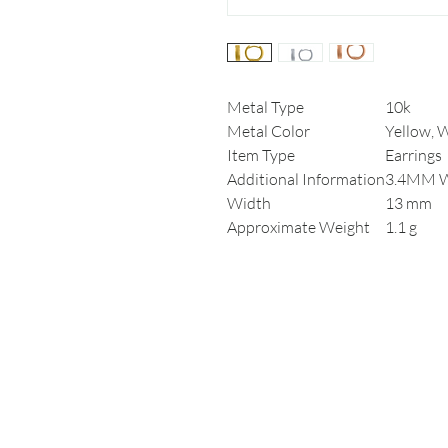
Metal Type
10k
Metal Color
Yellow, 
Item Type
Earrings
Additional Information
3.4MM 
Width
13 mm
Approximate Weight
1.1 g