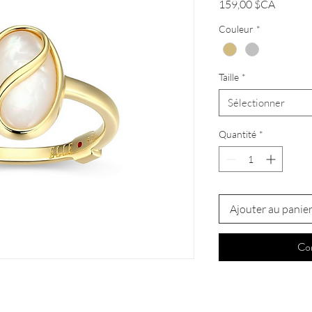
Prix
159,00 $CA
Couleur
*
Taille
*
Sélectionner
Quantité
*
Ajouter au panie
Co